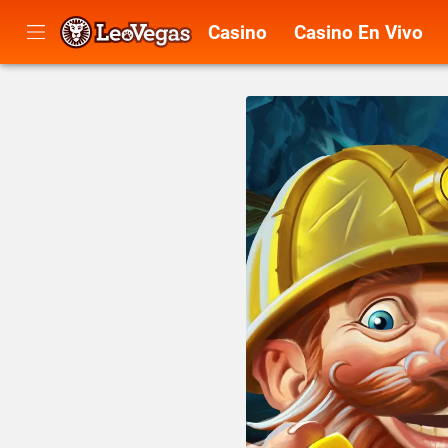
Casino
Casino En Vivo