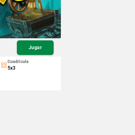
Jugar
Cuadrícula
5x3