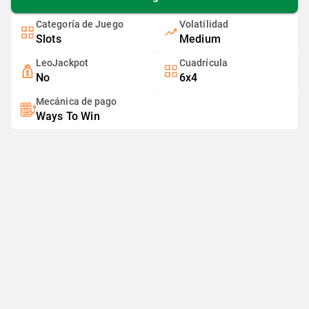
Categoría de Juego
Volatilidad
Slots
Medium
LeoJackpot
Cuadrícula
No
6x4
Mecánica de pago
Ways To Win