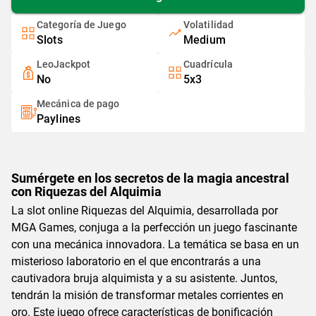
Categoría de Juego
Volatilidad
Slots
Medium
LeoJackpot
Cuadrícula
No
5x3
Mecánica de pago
Paylines
Sumérgete en los secretos de la magia ancestral
con Riquezas del Alquimia
La slot online Riquezas del Alquimia, desarrollada por
MGA Games, conjuga a la perfección un juego fascinante
con una mecánica innovadora. La temática se basa en un
misterioso laboratorio en el que encontrarás a una
cautivadora bruja alquimista y a su asistente. Juntos,
tendrán la misión de transformar metales corrientes en
oro. Este juego ofrece características de bonificación