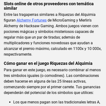
Slots online de otros proveedores con temática
similar
Entre las tragaperras similares a Riquezas del Alquimia
figuran
Alchemy Fortunes
de MicroGaming y Merlin's
Alchemy de Hacksaw Gaming. Ambos juegos vienen con
pociones mágicas y símbolos misteriosos capaces de
regalar más que un par de tiradas; además de
multiplicadores y funciones novedosas que ayudan a
alcanzar el premio máximo, calculado en 1100x y 10 000x,
respectivamente.
Cómo ganar en el juego Riquezas del Alquimia
Para ganar en este juego, es necesario combinar al menos
tres símbolos iguales (o comodines). Las combinaciones
deben hacerse en alguna de las 25 líneas activas,
comenzando siempre por el primer carrete. Tus ganancias
dependerán del potencial de los símbolos que utilices:
Los que menos pagan son las tradicionales letras A,