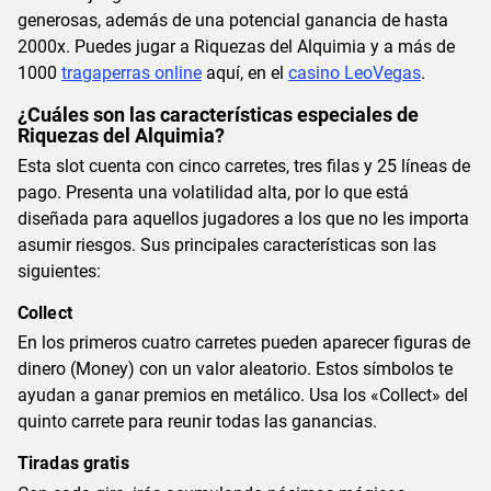
generosas, además de una potencial ganancia de hasta
2000x. Puedes jugar a Riquezas del Alquimia y a más de
1000
tragaperras online
aquí, en el
casino LeoVegas
.
¿Cuáles son las características especiales de
Riquezas del Alquimia?
Esta slot cuenta con cinco carretes, tres filas y 25 líneas de
pago. Presenta una volatilidad alta, por lo que está
diseñada para aquellos jugadores a los que no les importa
asumir riesgos. Sus principales características son las
siguientes:
Collect
En los primeros cuatro carretes pueden aparecer figuras de
dinero (Money) con un valor aleatorio. Estos símbolos te
ayudan a ganar premios en metálico. Usa los «Collect» del
quinto carrete para reunir todas las ganancias.
Tiradas gratis