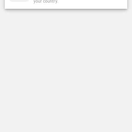
your country.
CASINO
CASINO EN VIVO
Casino
Casino En Vivo
Slots
Ruleta
Popular
Ruleta Automática
Nuevas Slots
Slots Clásicas
Juegos Crash & Minas
DEPORTES
LEOVEGAS
Deportes
Quienes Somos