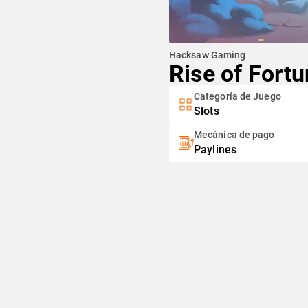
Hacksaw Gaming
Rise of Fort
Categoría de Juego
Slots
Mecánica de pago
Paylines