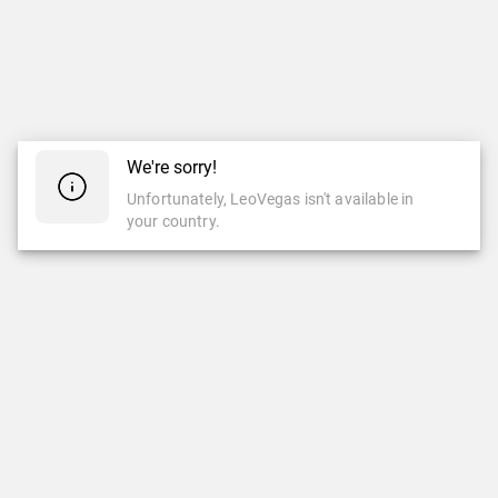
We're sorry!
Unfortunately, LeoVegas isn't available in
your country.
CASINO
CASINO EN VIVO
Casino
Casino En Vivo