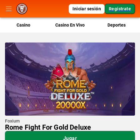
Iniciar sesión
Regístrate
Casino
Casino En Vivo
Deportes
Foxium
Rome Fight For Gold Deluxe
Jugar