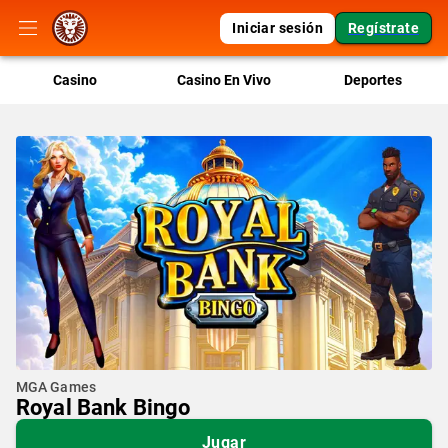
Iniciar sesión
Regístrate
Casino
Casino En Vivo
Deportes
MGA Games
Royal Bank Bingo
Jugar