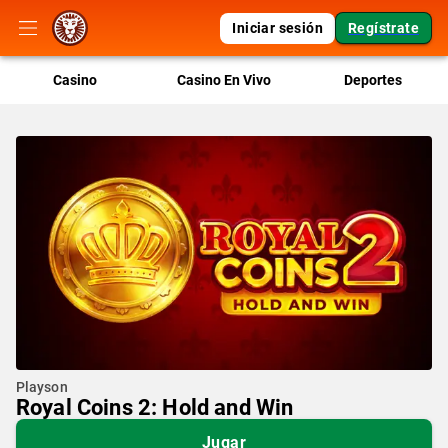
Iniciar sesión
Regístrate
Casino
Casino En Vivo
Deportes
Playson
Royal Coins 2: Hold and Win
Jugar