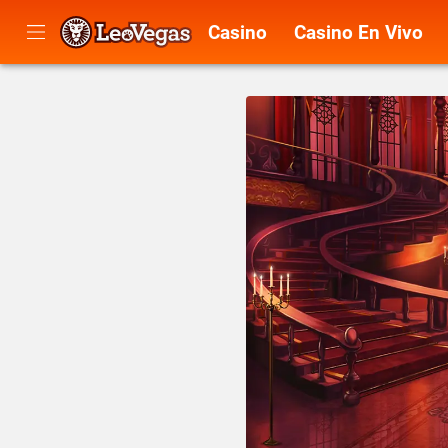
Casino
Casino En Vivo