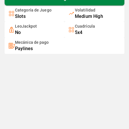
Categoría de Juego
Volatilidad
Slots
Medium High
LeoJackpot
Cuadrícula
No
5x4
Mecánica de pago
Paylines