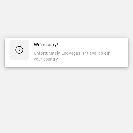
We're sorry!
Unfortunately, LeoVegas isn't available in
your country.
CASINO
CASINO EN VIVO
Casino
Casino En Vivo