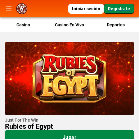
Iniciar sesión
Regístrate
Casino
Casino En Vivo
Deportes
Just For The Win
Rubies of Egypt
Jugar