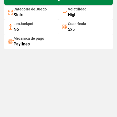
Categoría de Juego
Volatilidad
Slots
High
LeoJackpot
Cuadrícula
No
5x5
Mecánica de pago
Paylines