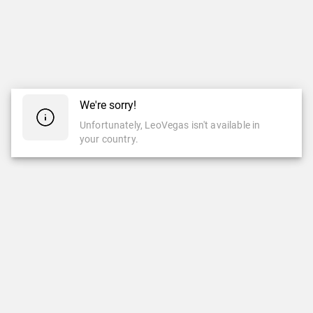
We're sorry!
Unfortunately, LeoVegas isn't available in
your country.
CASINO
CASINO EN VIVO
Casino
Casino En Vivo