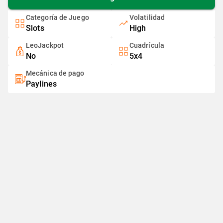
Categoría de Juego
Volatilidad
Slots
High
LeoJackpot
Cuadrícula
No
5x4
Mecánica de pago
Paylines