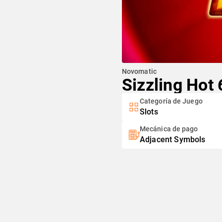
Novomatic
Sizzling Hot 
Categoría de Juego
Slots
Mecánica de pago
Adjacent Symbols