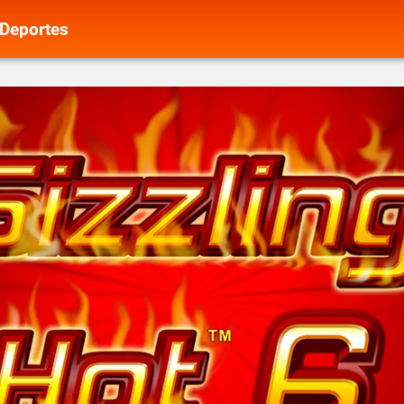
Deportes