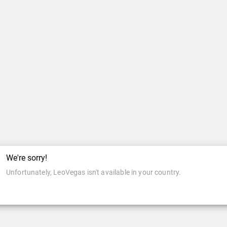
We're sorry!
Unfortunately, LeoVegas isn't available in your country.