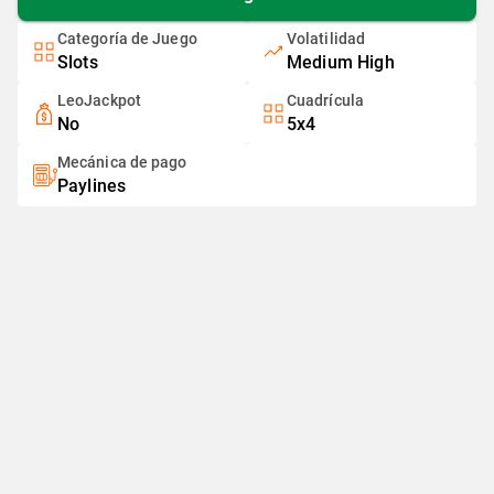
Categoría de Juego
Volatilidad
Slots
Medium High
LeoJackpot
Cuadrícula
No
5x4
Mecánica de pago
Paylines