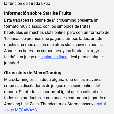
la función de Tirada Extra!
Información sobre Starlite Fruits
Esta tragaperras online de MicroGaming presenta un
formato muy clásico, con los símbolos de frutas
habituales en muchas slots online, pero con un formato de
10 líneas de premios que pagan a ambos lados, añade
muchísima más acción que otras slots convencionales.
Añade los botes, los comodines, y las tiradas extra, ¡y
tendrás un juego de
casino en linea
ideal para cualquier
jugador!
Otras slots de MicroGaming
MicroGaming es, sin duda alguna, una de las mayores
empresas diseñadoras de juegos de casino online del
mundo. Su oferta es enorme, al igual que la calidad de
todos sus productos, como puedes comprobar jugando a
Amazing Link Zeus, Thunderstruck Stormchaser y
Joyful
Joker MEGAWAYS
.