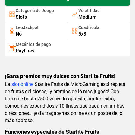
Categoría de Juego
Volatilidad
Slots
Medium
LeoJackpot
Cuadrícula
No
5x3
Mecánica de pago
Paylines
¡Gana premios muy dulces con Starlite Fruits!
La
slot online
Starlite Fruits de MicroGaming está repleta
de frutas deliciosas, ¡y premios de lo más jugoso! Con
botes de hasta 2500 veces tu apuesta, tiradas extra,
comodines expandidos y 10 líneas que pagan en ambas
direcciones... ¡esta tragaperras online es un postre de lo
más sabroso!
Funciones especiales de Starlite Fruits