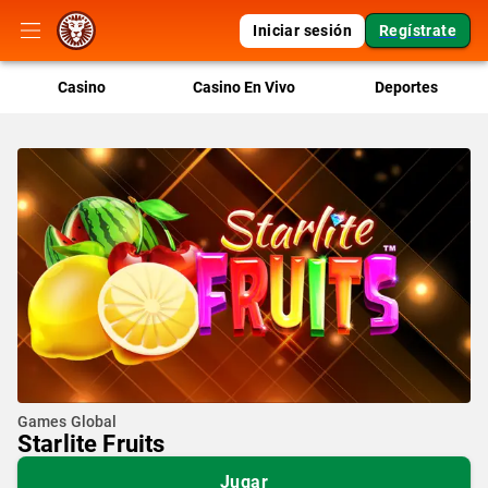
Iniciar sesión
Regístrate
Casino
Casino En Vivo
Deportes
Games Global
Starlite Fruits
Jugar