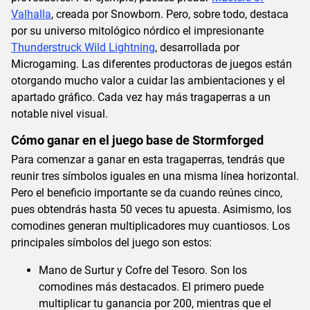
Valhalla
, creada por Snowborn. Pero, sobre todo, destaca
por su universo mitológico nórdico el impresionante
Thunderstruck Wild Lightning
, desarrollada por
Microgaming. Las diferentes productoras de juegos están
otorgando mucho valor a cuidar las ambientaciones y el
apartado gráfico. Cada vez hay más tragaperras a un
notable nivel visual.
Cómo ganar en el juego base de Stormforged
Para comenzar a ganar en esta tragaperras, tendrás que
reunir tres símbolos iguales en una misma línea horizontal.
Pero el beneficio importante se da cuando reúnes cinco,
pues obtendrás hasta 50 veces tu apuesta. Asimismo, los
comodines generan multiplicadores muy cuantiosos. Los
principales símbolos del juego son estos:
Mano de Surtur y Cofre del Tesoro. Son los
comodines más destacados. El primero puede
multiplicar tu ganancia por 200, mientras que el