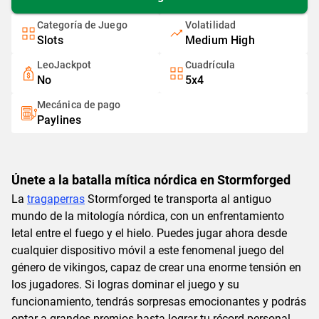
Categoría de Juego
Volatilidad
Slots
Medium High
LeoJackpot
Cuadrícula
No
5x4
Mecánica de pago
Paylines
Únete a la batalla mítica nórdica en Stormforged
La
tragaperras
Stormforged te transporta al antiguo
mundo de la mitología nórdica, con un enfrentamiento
letal entre el fuego y el hielo. Puedes jugar ahora desde
cualquier dispositivo móvil a este fenomenal juego del
género de vikingos, capaz de crear una enorme tensión en
los jugadores. Si logras dominar el juego y su
funcionamiento, tendrás sorpresas emocionantes y podrás
optar a grandes premios hasta lograr tu récord personal.