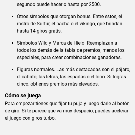
segundo puede hacerlo hasta por 2500.
Otros símbolos que otorgan bonus. Entre estos, el
rostro de Surtur, el hacha o el vikingo, que brindan
hasta 14 giros gratis.
Símbolos Wild y Marca de Hielo. Reemplazan a
todos los demás de la tabla de premios, menos los
especiales, para crear combinaciones ganadoras.
Figuras normales. Las más destacadas son el pájaro,
el cabrito, las letras, las espadas o el lobo. Si logras
cinco, obtienes premios más elevados.
Cómo se juega
Para empezar tienes que fijar tu puja y luego darle al botón
de giro. Si te parece que va muy despacio, puedes acelerar
el juego con giros turbo.