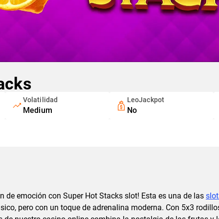
acks
Volatilidad
LeoJackpot
Medium
No
ón de emoción con Super Hot Stacks slot! Esta es una de las
slot
lásico, pero con un toque de adrenalina moderna. Con 5x3 rodillo