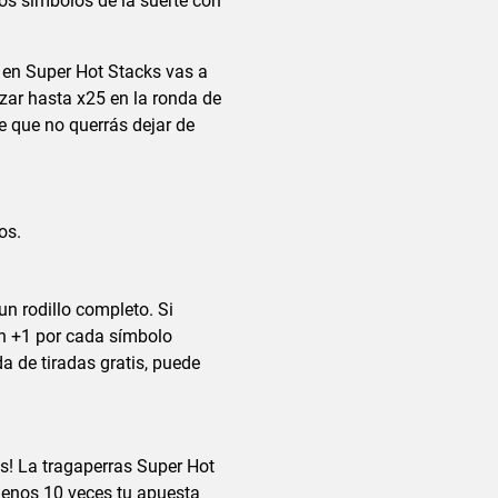
los símbolos de la suerte con
 en Super Hot Stacks vas a
zar hasta x25 en la ronda de
e que no querrás dejar de
os.
un rodillo completo. Si
en +1 por cada símbolo
da de tiradas gratis, puede
s! La tragaperras Super Hot
 menos 10 veces tu apuesta