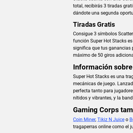
total, recibirás 3 tiradas gr
dándote una segunda oportun
Tiradas Gratis
Consigue 3 símbolos Scatter e
función Super Hot Stacks es 
significa que tus ganancias 
máximo de 50 giros adiciona
Información sobre
Super Hot Stacks es una tra
mecánicas de juego. Lanzada
perfecta tanto para jugador
nítidos y vibrantes, y la ba
Gaming Corps tamb
Coin Miner
,
Tikiz N Juice
o
B
tragaperras online como el j