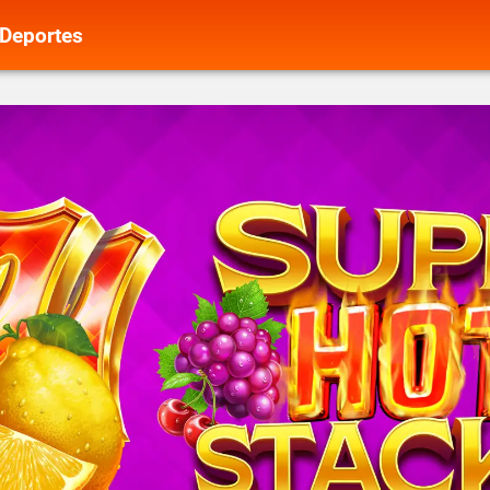
Deportes