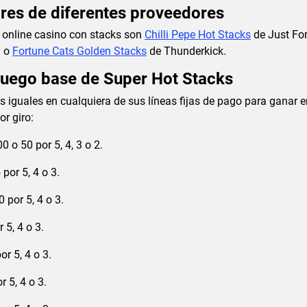
ares de diferentes proveedores
o online casino con stacks son
Chilli Pepe Hot Stacks
de Just Fo
g o
Fortune Cats Golden Stacks
de Thunderkick.
juego base de Super Hot Stacks
s iguales en cualquiera de sus líneas fijas de pago para ganar e
or giro:
0 o 50 por 5, 4, 3 o 2.
por 5, 4 o 3.
 por 5, 4 o 3.
 5, 4 o 3.
or 5, 4 o 3.
r 5, 4 o 3.