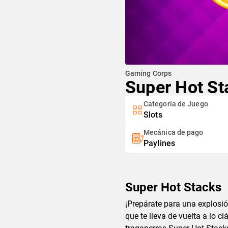
Gaming Corps
Super Hot St
Categoría de Juego
Slots
Mecánica de pago
Paylines
Super Hot Stacks
¡Prepárate para una explosi
que te lleva de vuelta a lo c