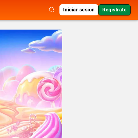
Iniciar sesión
Regístrate