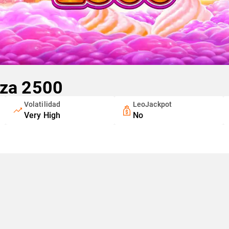
za 2500
Volatilidad
LeoJackpot
Very High
No