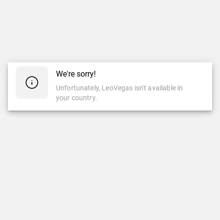
We're sorry!
Unfortunately, LeoVegas isn't available in
your country.
CASINO
CASINO EN VIVO
Casino
Casino En Vivo