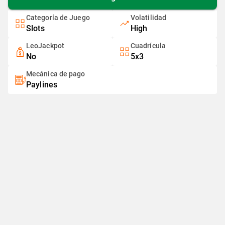
Categoría de Juego
Volatilidad
Slots
High
LeoJackpot
Cuadrícula
No
5x3
Mecánica de pago
Paylines