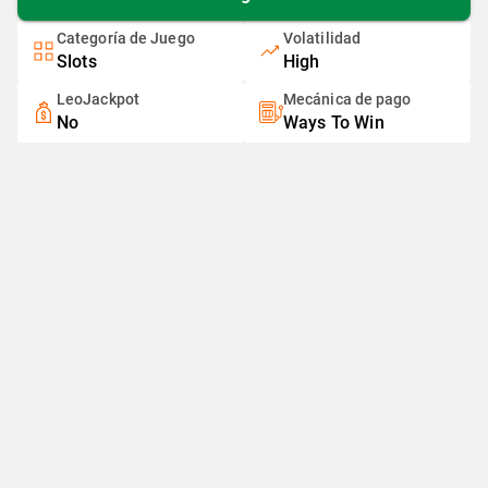
Categoría de Juego
Volatilidad
Slots
High
LeoJackpot
Mecánica de pago
No
Ways To Win