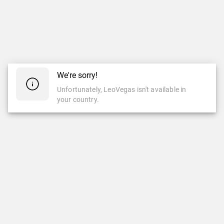
We're sorry!
Unfortunately, LeoVegas isn't available in
your country.
CASINO
CASINO EN VIVO
Casino
Casino En Vivo