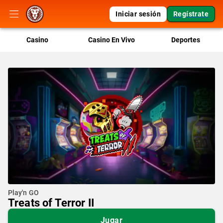
Iniciar sesión
Regístrate
Casino
Casino En Vivo
Deportes
Play'n GO
Treats of Terror II
Jugar