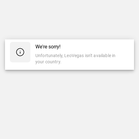
We're sorry!
Unfortunately, LeoVegas isn't available in
your country.
CASINO
CASINO EN VIVO
Casino
Casino En Vivo