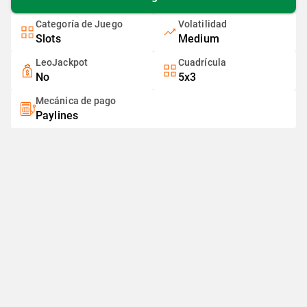
Categoría de Juego
Volatilidad
Slots
Medium
LeoJackpot
Cuadrícula
No
5x3
Mecánica de pago
Paylines