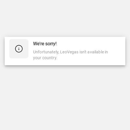
We're sorry!
Unfortunately, LeoVegas isn't available in
your country.
CASINO
CASINO EN VIVO
Casino
Casino En Vivo