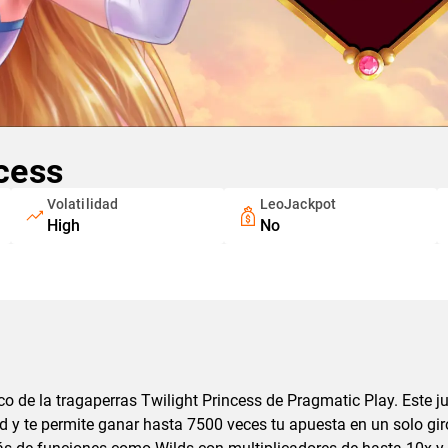
ncess
Volatilidad
LeoJackpot
High
No
 de la tragaperras Twilight Princess de Pragmatic Play. Este ju
ad y te permite ganar hasta 7500 veces tu apuesta en un solo gir