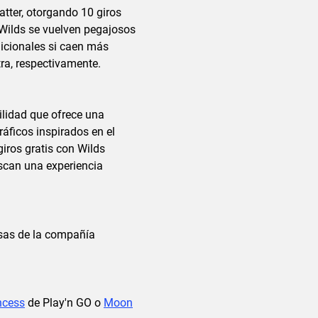
atter, otorgando 10 giros
s Wilds se vuelven pegajosos
dicionales si caen más
ra, respectivamente​.
ilidad que ofrece una
ráficos inspirados en el
iros gratis con Wilds
scan una experiencia
esas de la compañía
ncess
de Play'n GO o
Moon