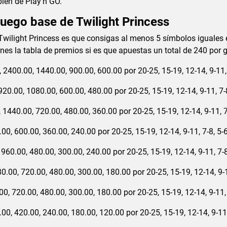
ién de Play'n GO.
uego base de Twilight Princess
Twilight Princess es que consigas al menos 5 símbolos iguales 
enes la tabla de premios si es que apuestas un total de 240 por g
2400.00, 1440.00, 900.00, 600.00 por 20-25, 15-19, 12-14, 9-11, 
0.00, 1080.00, 600.00, 480.00 por 20-25, 15-19, 12-14, 9-11, 7-8
440.00, 720.00, 480.00, 360.00 por 20-25, 15-19, 12-14, 9-11, 7-
00, 600.00, 360.00, 240.00 por 20-25, 15-19, 12-14, 9-11, 7-8, 5-6
60.00, 480.00, 300.00, 240.00 por 20-25, 15-19, 12-14, 9-11, 7-8
.00, 720.00, 480.00, 300.00, 180.00 por 20-25, 15-19, 12-14, 9-11
00, 720.00, 480.00, 300.00, 180.00 por 20-25, 15-19, 12-14, 9-11, 
.00, 420.00, 240.00, 180.00, 120.00 por 20-25, 15-19, 12-14, 9-11,