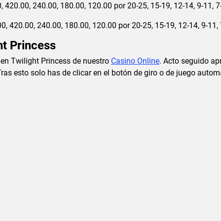
, 420.00, 240.00, 180.00, 120.00 por 20-25, 15-19, 12-14, 9-11, 7-
0, 420.00, 240.00, 180.00, 120.00 por 20-25, 15-19, 12-14, 9-11, 7
ht Princess
n en Twilight Princess de nuestro
Casino Online
. Acto seguido apr
ras esto solo has de clicar en el botón de giro o de juego autom