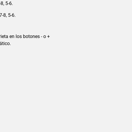
8, 5-6.
-8, 5-6.
ieta en los botones - o +
ático.