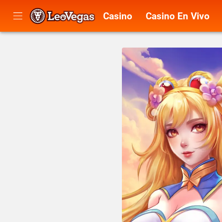
Casino
Casino En Vivo