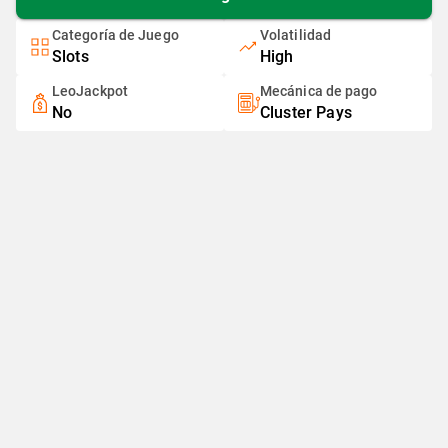
Categoría de Juego
Volatilidad
Slots
High
LeoJackpot
Mecánica de pago
No
Cluster Pays