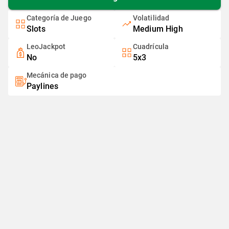
Categoría de Juego
Volatilidad
Slots
Medium High
LeoJackpot
Cuadrícula
No
5x3
Mecánica de pago
Paylines