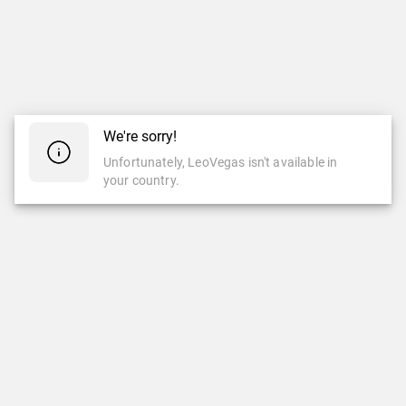
We're sorry!
Unfortunately, LeoVegas isn't available in
your country.
CASINO
CASINO EN VIVO
Casino
Casino En Vivo