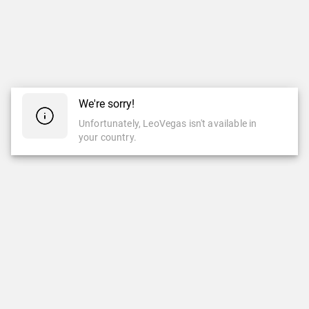
We're sorry!
Unfortunately, LeoVegas isn't available in
your country.
CASINO
CASINO EN VIVO
Casino
Casino En Vivo