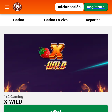
Iniciar sesión
Regístrate
Casino
Casino En Vivo
Deportes
1x2 Gaming
X-WILD
Jugar