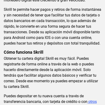
monedero digital esté creciendo a gran velocidad.
Skrill te permite hacer pagos y retiros de forma instantánea
y sin necesidad de tener que facilitar tus datos de tarjeta o
datos bancarios en cada transacción, lo que además de
rápido, le convierte en una forma segura de hacer tus
transacciones. Desde su aplicación móvil disponible tanto
para Android como para IOS o con una cuenta online,
puedes hacer tus retiros y depósitos con total tranquilidad.
Cómo funciona Skrill
Obtener tu cartera digital Skrill es muy fácil. Puedes
registrarte de forma online a través de la web o puedes
hacerlo directamente desde la aplicación móvil. Solo
tendrás que facilitar algunos datos básicos y verificar tu
correo. Desde ese momento ya puedes empezar a utilizar
tu cartera Skrill.
Puedes depositar en tu nueva cuenta a través de
transferencia bancaria, con tarjeta de crédito o con
otros