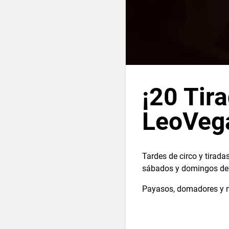
¡20 Tir
LeoVeg
Tardes de circo y tirada
sábados y domingos de 1
Payasos, domadores y m