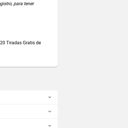
istro, para tener
 20 Tiradas Gratis de