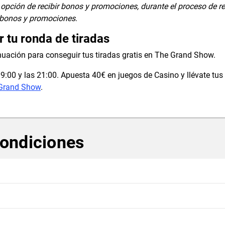
opción de recibir bonos y promociones, durante el proceso de reg
 bonos y promociones
.
 tu ronda de tiradas
nuación para conseguir tus tiradas gratis en The Grand Show.
9:00 y las 21:00. Apuesta 40€ en juegos de Casino y llévate tus
Grand Show
.
ondiciones