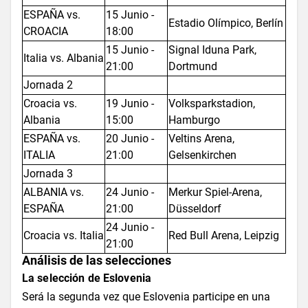
ESPAÑA vs.
15 Junio -
Estadio Olímpico, Berlín
CROACIA
18:00
15 Junio -
Signal Iduna Park,
Italia vs. Albania
21:00
Dortmund
Jornada 2
Croacia vs.
19 Junio -
Volksparkstadion,
Albania
15:00
Hamburgo
ESPAÑA vs.
20 Junio -
Veltins Arena,
ITALIA
21:00
Gelsenkirchen
Jornada 3
ALBANIA vs.
24 Junio -
Merkur Spiel-Arena,
ESPAÑA
21:00
Düsseldorf
24 Junio -
Croacia vs. Italia
Red Bull Arena, Leipzig
21:00
Análisis de las selecciones
La selección de Eslovenia
Será la segunda vez que Eslovenia participe en una