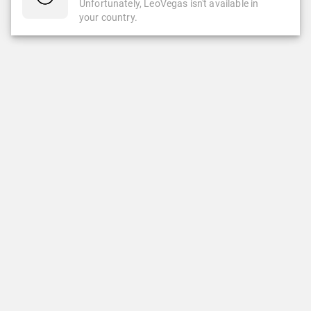
Unfortunately, LeoVegas isn't available in
your country.
CASINO
CASINO EN VIVO
Casino
Casino En Vivo
Slots
Ruleta
Popular
Ruleta Automática
Nuevas Slots
Slots Clásicas
Juegos Crash & Minas
DEPORTES
LEOVEGAS
Deportes
Quienes Somos