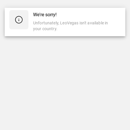
We're sorry!
Unfortunately, LeoVegas isn't available in
your country.
CASINO
CASINO EN VIVO
Casino
Casino En Vivo
Slots
Ruleta
Popular
Ruleta Automática
Nuevas Slots
Slots Clásicas