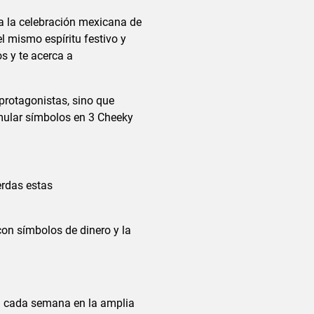
ra la celebración mexicana de
 mismo espíritu festivo y
s y te acerca a
 protagonistas, sino que
umular símbolos en 3 Cheeky
erdas estas
con símbolos de dinero y la
 cada semana en la amplia