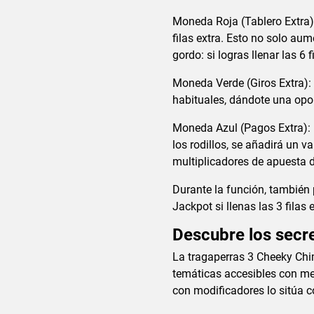
Moneda Roja (Tablero Extra):
filas extra. Esto no solo au
gordo: si logras llenar las 6
Moneda Verde (Giros Extra): 
habituales, dándote una opo
Moneda Azul (Pagos Extra): 
los rodillos, se añadirá un v
multiplicadores de apuesta 
Durante la función, también
Jackpot si llenas las 3 filas
Descubre los secr
La tragaperras 3 Cheeky Chi
temáticas accesibles con mec
con modificadores lo sitúa 