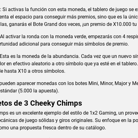
 Si activas la función con esta moneda, el tablero de juego se 
menta el espacio para conseguir más premios, sino que es la únic
 filas, ganarás el Bote Grand dos veces, ¡un premio de X10.000 tu
Al activar la ronda con la moneda verde, empezarás con 4 respin
rtunidad adicional para conseguir más símbolos de premio.
Esta es la moneda de la abundancia. Cada vez que un nuevo sí
alor en efectivo aleatorio a otro símbolo que ya esté en el table
de hasta X10 a otros símbolos.
 pueden aparecer monedas con los botes Mini, Minor, Major y M
 estándar (5.000 la apuesta).
etos de 3 Cheeky Chimps
mps es un excelente ejemplo del estilo de 1x2 Gaming, un prov
ánicas de juego sólidas y giros originales. Su enfoque en la p
como una propuesta fresca dentro de su catálogo.