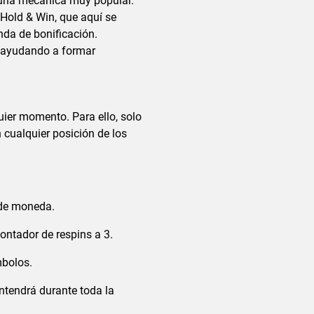
a una mecánica muy popular.
n Hold & Win, que aquí se
nda de bonificación.
l ayudando a formar
uier momento. Para ello, solo
 cualquier posición de los
 de moneda.
ontador de respins a 3.
mbolos.
ntendrá durante toda la