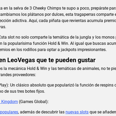
esta en la selva de 3 Cheeky Chimps te supo a poco, prepárate pa
mbiamos los plátanos por dulces, esta tragaperras comparte el
cción adictiva. Aquí, cada piñata que revientas acumula premio
vas.
 Esta slot no solo comparte la temática de la jungla y los monos
con la popularísima función Hold & Win. Al igual que buscas ac
emios en los rodillos para optar a jackpots impresionantes.
 en LeoVegas que te pueden gustar
s la mecánica Hold & Win y las temáticas de animales, no te pi
randes proveedores:
lay): Un clásico absoluto que popularizó la función de respins 
o de sus tres botes fijos.
a Kingdom
(Games Global):
 populares
, además de descubrir las
nuevas slots
que se añaden