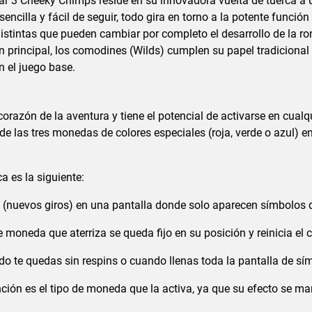
ugar 3 Cheeky Chimps reside en su innovadora vuelta de tuerca 
encilla y fácil de seguir, todo gira en torno a la potente funció
distintas que pueden cambiar por completo el desarrollo de la ro
principal, los comodines (Wilds) cumplen su papel tradiciona
 el juego base.
corazón de la aventura y tiene el potencial de activarse en cualq
e las tres monedas de colores especiales (roja, verde o azul) en
a es la siguiente:
s (nuevos giros) en una pantalla donde solo aparecen símbolos
moneda que aterriza se queda fijo en su posición y reinicia el c
o te quedas sin respins o cuando llenas toda la pantalla de sí
ción es el tipo de moneda que la activa, ya que su efecto se ma