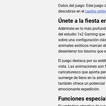
Datos del juego: Este juego 
descubras en el
casino onlin
Únete a la fiesta 
Adéntrate en lo más profundo
del estudio 1x2 Gaming que t
sobre una configuración clási
animales exóticos marcan el 
desenterrar los tesoros que
El juego destaca por su esté
vista. Las animaciones son f
caricaturesco que aporta per
sumerge de lleno en la atmós
también ofrece un potencial
emocionante expedición.
Funciones especia