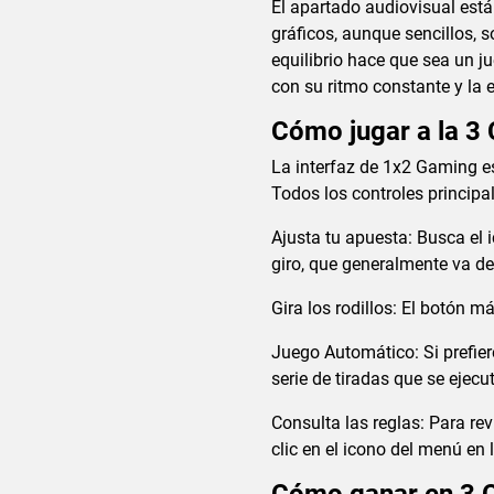
El apartado audiovisual est
gráficos, aunque sencillos, s
equilibrio hace que sea un j
con su ritmo constante y la 
Cómo jugar a la 3
La interfaz de 1x2 Gaming es
Todos los controles principa
Ajusta tu apuesta: Busca el 
giro, que generalmente va d
Gira los rodillos: El botón m
Juego Automático: Si prefie
serie de tiradas que se ejecu
Consulta las reglas: Para rev
clic en el icono del menú en 
Cómo ganar en 3 