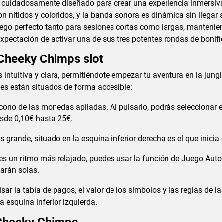
á cuidadosamente diseñado para crear una experiencia inmersi
on nítidos y coloridos, y la banda sonora es dinámica sin llegar a
uego perfecto tanto para sesiones cortas como largas, mantenie
expectación de activar una de sus tres potentes rondas de bonifi
 Cheeky Chimps slot
 intuitiva y clara, permitiéndote empezar tu aventura en la jun
les están situados de forma accesible:
icono de las monedas apiladas. Al pulsarlo, podrás seleccionar e
esde 0,10€ hasta 25€.
ás grande, situado en la esquina inferior derecha es el que inicia
res un ritmo más relajado, puedes usar la función de Juego Au
tarán solas.
isar la tabla de pagos, el valor de los símbolos y las reglas de l
la esquina inferior izquierda.
Cheeky Chimps