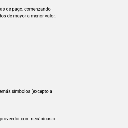
íneas de pago, comenzando
ados de mayor a menor valor,
 demás símbolos (excepto a
o proveedor con mecánicas o