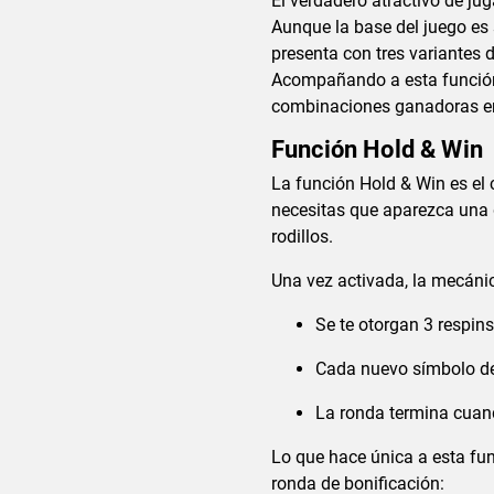
El verdadero atractivo de j
Aunque la base del juego es s
presenta con tres variantes 
Acompañando a esta función 
combinaciones ganadoras en
Función Hold & Win
La función Hold & Win es el 
necesitas que aparezca una d
rodillos.
Una vez activada, la mecánic
Se te otorgan 3 respin
Cada nuevo símbolo de 
La ronda termina cuand
Lo que hace única a esta fun
ronda de bonificación: