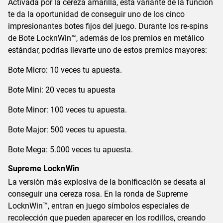
Activada por la cereza amarilla, esta variante de la función
te da la oportunidad de conseguir uno de los cinco
impresionantes botes fijos del juego. Durante los re-spins
de Bote LocknWin™, además de los premios en metálico
estándar, podrías llevarte uno de estos premios mayores:
Bote Micro: 10 veces tu apuesta.
Bote Mini: 20 veces tu apuesta
Bote Minor: 100 veces tu apuesta.
Bote Major: 500 veces tu apuesta.
Bote Mega: 5.000 veces tu apuesta.
Supreme LocknWin
La versión más explosiva de la bonificación se desata al
conseguir una cereza rosa. En la ronda de Supreme
LocknWin™, entran en juego símbolos especiales de
recolección que pueden aparecer en los rodillos, creando