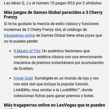
Las letras Q, J y el número 10 pagan X0,6 por 5 símbolos
Más juegos de Games Global parecidos a 3 Cherry
Frenzy
Si te ha gustado la mezcla de estilo clásico y funciones
modernas de 3 Cherry Frenzy slot, el catálogo de
tragaperras online
de Games Global tiene otras joyas que
no te puedes perder:
9 Masks of Fire
: Un auténtico fenómeno que
combina una estética clásica con una emocionante
mecánica de premios instantáneos por acumulación
de Scatters.
Hyper Gold
: Sumérgete en un mundo de lujo y oro
con esta slot que incluye la popular función
Link&Win, muy similar a la LockNWin™, donde
coleccionas fichas para ganar premios y botes.
Más tragaperras online en LeoVegas que te pueden