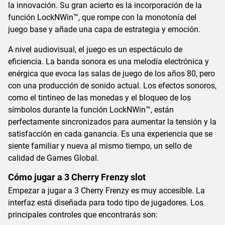
la innovación. Su gran acierto es la incorporación de la
función LockNWin™, que rompe con la monotonía del
juego base y añade una capa de estrategia y emoción.
A nivel audiovisual, el juego es un espectáculo de
eficiencia. La banda sonora es una melodía electrónica y
enérgica que evoca las salas de juego de los años 80, pero
con una producción de sonido actual. Los efectos sonoros,
como el tintineo de las monedas y el bloqueo de los
símbolos durante la función LockNWin™, están
perfectamente sincronizados para aumentar la tensión y la
satisfacción en cada ganancia. Es una experiencia que se
siente familiar y nueva al mismo tiempo, un sello de
calidad de Games Global.
Cómo jugar a 3 Cherry Frenzy slot
Empezar a jugar a 3 Cherry Frenzy es muy accesible. La
interfaz está diseñada para todo tipo de jugadores. Los
principales controles que encontrarás son: