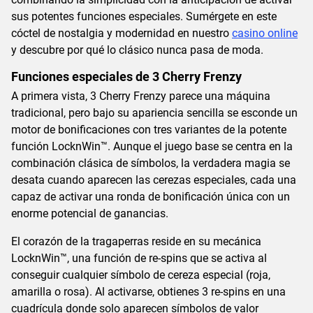
sus potentes funciones especiales. Sumérgete en este
cóctel de nostalgia y modernidad en nuestro
casino online
y descubre por qué lo clásico nunca pasa de moda.
Funciones especiales de 3 Cherry Frenzy
A primera vista, 3 Cherry Frenzy parece una máquina
tradicional, pero bajo su apariencia sencilla se esconde un
motor de bonificaciones con tres variantes de la potente
función LocknWin™. Aunque el juego base se centra en la
combinación clásica de símbolos, la verdadera magia se
desata cuando aparecen las cerezas especiales, cada una
capaz de activar una ronda de bonificación única con un
enorme potencial de ganancias.
El corazón de la tragaperras reside en su mecánica
LocknWin™, una función de re-spins que se activa al
conseguir cualquier símbolo de cereza especial (roja,
amarilla o rosa). Al activarse, obtienes 3 re-spins en una
cuadrícula donde solo aparecen símbolos de valor