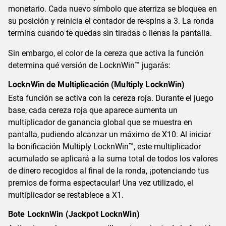
monetario. Cada nuevo símbolo que aterriza se bloquea en
su posición y reinicia el contador de re-spins a 3. La ronda
termina cuando te quedas sin tiradas o llenas la pantalla.
Sin embargo, el color de la cereza que activa la función
determina qué versión de LocknWin™ jugarás:
LocknWin de Multiplicación (Multiply LocknWin)
Esta función se activa con la cereza roja. Durante el juego
base, cada cereza roja que aparece aumenta un
multiplicador de ganancia global que se muestra en
pantalla, pudiendo alcanzar un máximo de X10. Al iniciar
la bonificación Multiply LocknWin™, este multiplicador
acumulado se aplicará a la suma total de todos los valores
de dinero recogidos al final de la ronda, ¡potenciando tus
premios de forma espectacular! Una vez utilizado, el
multiplicador se restablece a X1.
Bote LocknWin (Jackpot LocknWin)