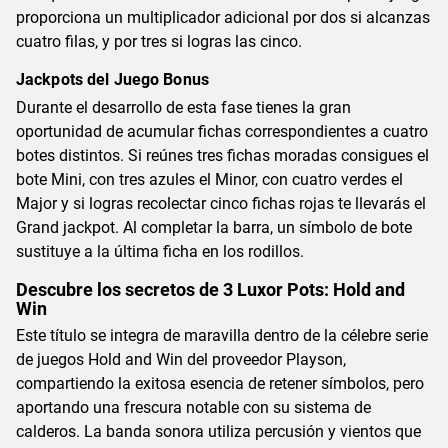
proporciona un multiplicador adicional por dos si alcanzas
cuatro filas, y por tres si logras las cinco.
Jackpots del Juego Bonus
Durante el desarrollo de esta fase tienes la gran
oportunidad de acumular fichas correspondientes a cuatro
botes distintos. Si reúnes tres fichas moradas consigues el
bote Mini, con tres azules el Minor, con cuatro verdes el
Major y si logras recolectar cinco fichas rojas te llevarás el
Grand jackpot. Al completar la barra, un símbolo de bote
sustituye a la última ficha en los rodillos.
Descubre los secretos de 3 Luxor Pots: Hold and
Win
Este título se integra de maravilla dentro de la célebre serie
de juegos Hold and Win del proveedor Playson,
compartiendo la exitosa esencia de retener símbolos, pero
aportando una frescura notable con su sistema de
calderos. La banda sonora utiliza percusión y vientos que