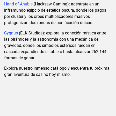
Hand of Anubis
(Hacksaw Gaming): adéntrate en un
inframundo egipcio de estética oscura, donde los pagos
por clúster y los orbes multiplicadores masivos
protagonizan dos rondas de bonificación únicas.
Cygnus
(ELK Studios): explora la conexión mística entre
las pirámides y la astronomía con una mecánica de
gravedad, donde los símbolos esféricos ruedan en
cascada expandiendo el tablero hasta alcanzar 262.144
formas de ganar.
Explora nuestro inmenso catálogo y encuentra tu próxima
gran aventura de casino hoy mismo.