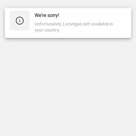
We're sorry!
Unfortunately, LeoVegas isn't available in
your country.
CASINO
CASINO EN VIVO
Casino
Casino En Vivo
Slots
Ruleta
Popular
Ruleta Automática
Nuevas Slots
Slots Clásicas