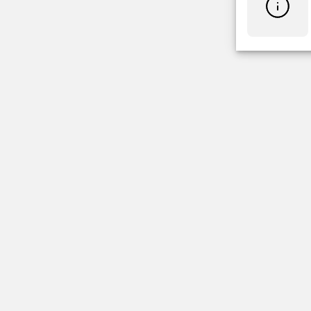
CASINO
Casino
Slots
Popular
Nuevas Slots
Slots Clásicas
Juegos Crash & Minas