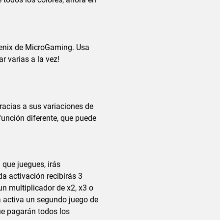
enix de MicroGaming. Usa
r varias a la vez!
racias a sus variaciones de
función diferente, que puede
 que juegues, irás
a activación recibirás 3
un multiplicador de x2, x3 o
a activa un segundo juego de
que pagarán todos los