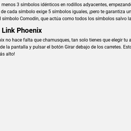
 menos 3 símbolos idénticos en rodillos adyacentes, empezando
de cada símbolo exige 5 símbolos iguales, ¡pero te garantiza u
l símbolo Comodín, que actúa como todos los símbolos salvo la
 Link Phoenix
ix no hace falta que chamusques, tan solo tienes que elegir tu 
 de la pantalla y pulsar el botón Girar debajo de los carretes. Esto
ás alto!