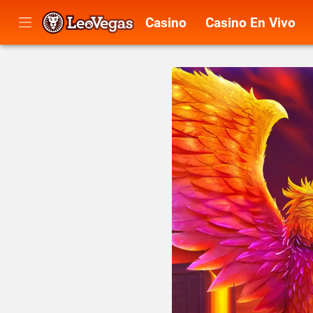
Casino
Casino En Vivo