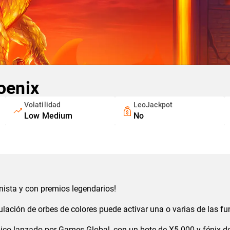
oenix
Volatilidad
LeoJackpot
Low Medium
No
nista y con premios legendarios!
ación de orbes de colores puede activar una o varias de las fun
ico lanzado por Games Global, con un bote de X5.000 y fénix de