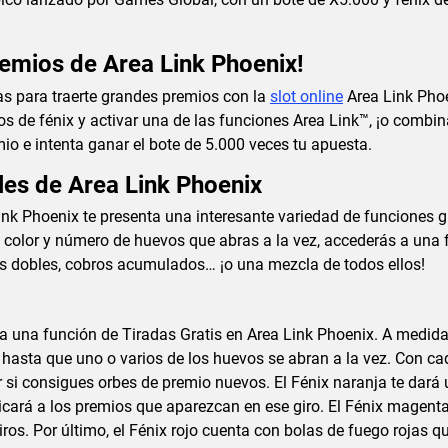
remios de Area Link Phoenix!
as para traerte grandes premios con la
slot online
Area Link Pho
os de fénix y activar una de las funciones Area Link™, ¡o combina
io e intenta ganar el bote de 5.000 veces tu apuesta.
les de Area Link Phoenix
ink Phoenix te presenta una interesante variedad de funciones g
 color y número de huevos que abras a la vez, accederás a una 
es dobles, cobros acumulados… ¡o una mezcla de todos ellos!
 a una función de Tiradas Gratis en Area Link Phoenix. A medida
 hasta que uno o varios de los huevos se abran a la vez. Con cad
r si consigues orbes de premio nuevos. El Fénix naranja te dará 
licará a los premios que aparezcan en ese giro. El Fénix magent
iros. Por último, el Fénix rojo cuenta con bolas de fuego rojas 