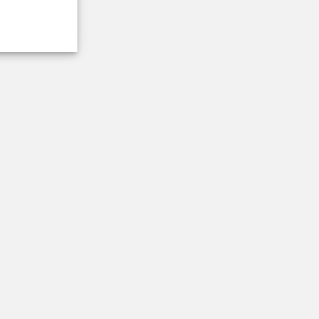
LEOVEGAS
Quienes Somos
Apps
Blog
Afiliados
Términos de los Bonos
Juego Más Seguro
Términos y Condiciones