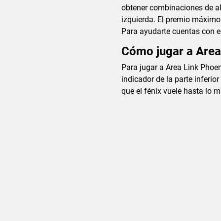
obtener combinaciones de al
izquierda. El premio máximo 
Para ayudarte cuentas con e
Cómo jugar a Area
Para jugar a Area Link Phoen
indicador de la parte inferior
que el fénix vuele hasta lo m