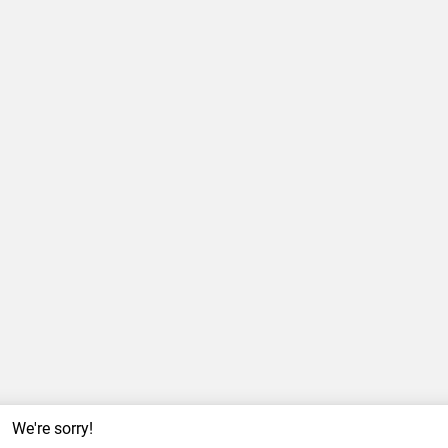
We're sorry!