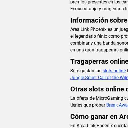
premios presentes en los car
Fénix naranja y magenta a la
Información sobre
Area Link Phoenix es un jue
el legendario fénix como pro
combinar y una banda sonora
en una gran tragaperras onli
Tragaperras online
Si te gustan las
slots online
b
Jungle Spirit: Call of the Wil
Otras slots onlin
La oferta de MicroGaming cub
tienes que probar
Break Awa
Cómo ganar en Are
En Area Link Phoenix cuentas