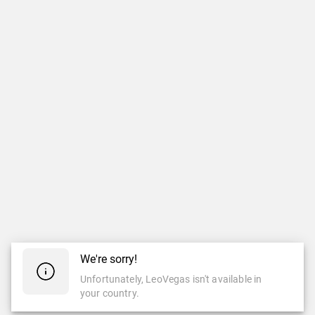
We're sorry!
Unfortunately, LeoVegas isn't available in
your country.