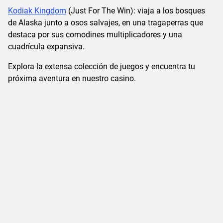
Kodiak Kingdom
(Just For The Win): viaja a los bosques
de Alaska junto a osos salvajes, en una tragaperras que
destaca por sus comodines multiplicadores y una
cuadrícula expansiva.
Explora la extensa colección de juegos y encuentra tu
próxima aventura en nuestro casino.