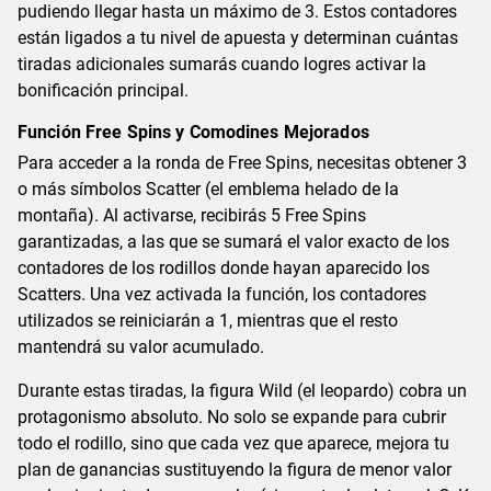
pudiendo llegar hasta un máximo de 3. Estos contadores
están ligados a tu nivel de apuesta y determinan cuántas
tiradas adicionales sumarás cuando logres activar la
bonificación principal.
Función Free Spins y Comodines Mejorados
Para acceder a la ronda de Free Spins, necesitas obtener 3
o más símbolos Scatter (el emblema helado de la
montaña). Al activarse, recibirás 5 Free Spins
garantizadas, a las que se sumará el valor exacto de los
contadores de los rodillos donde hayan aparecido los
Scatters. Una vez activada la función, los contadores
utilizados se reiniciarán a 1, mientras que el resto
mantendrá su valor acumulado.
Durante estas tiradas, la figura Wild (el leopardo) cobra un
protagonismo absoluto. No solo se expande para cubrir
todo el rodillo, sino que cada vez que aparece, mejora tu
plan de ganancias sustituyendo la figura de menor valor