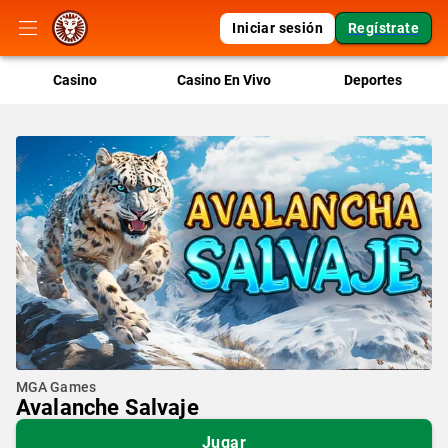
Iniciar sesión
Regístrate
Casino
Casino En Vivo
Deportes
MGA Games
Avalanche Salvaje
Jugar