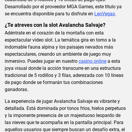
Desarrollado por el proveedor MGA Games, este título ya
se encuentra disponible para tu disfrute en
LeoVegas
.
¿Te atreves con la slot Avalancha Salvaje?
Adéntrate en el corazón de la montaña con esta
espectacular video slot. La temática gira en torno a la
indomable fauna alpina y los paisajes nevados más
espectaculares, creando un ambiente de juego muy
inmersivo. Puedes jugar en nuestro
casino online
a esta
joya visual donde la acción transcurre en una estructura
tradicional de 5 rodillos y 3 filas, aderezada con 10 líneas
de pago donde se formarán tus combinaciones
ganadoras.
La experiencia de jugar Avalancha Salvaje es vibrante y
detallada. Está dominada por tonos fríos, hielos perpetuos
y la imponente presencia de un majestuoso leopardo de
las nieves que te acompaña en la pantalla principal. Para
aquellos usuarios que siempre buscan un desafío extra, el