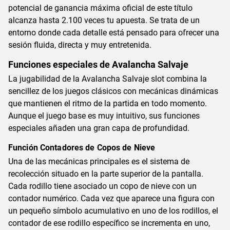
potencial de ganancia máxima oficial de este título
alcanza hasta 2.100 veces tu apuesta. Se trata de un
entorno donde cada detalle está pensado para ofrecer una
sesión fluida, directa y muy entretenida.
Funciones especiales de Avalancha Salvaje
La jugabilidad de la Avalancha Salvaje slot combina la
sencillez de los juegos clásicos con mecánicas dinámicas
que mantienen el ritmo de la partida en todo momento.
Aunque el juego base es muy intuitivo, sus funciones
especiales añaden una gran capa de profundidad.
Función Contadores de Copos de Nieve
Una de las mecánicas principales es el sistema de
recolección situado en la parte superior de la pantalla.
Cada rodillo tiene asociado un copo de nieve con un
contador numérico. Cada vez que aparece una figura con
un pequeño símbolo acumulativo en uno de los rodillos, el
contador de ese rodillo específico se incrementa en uno,