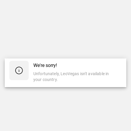
We're sorry!
Unfortunately, LeoVegas isn't available in
your country.