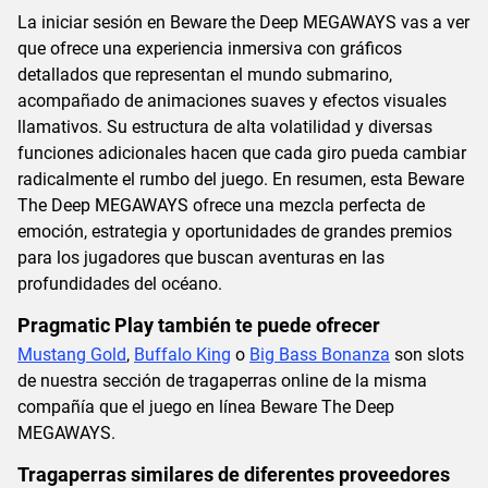
La iniciar sesión en Beware the Deep MEGAWAYS vas a ver
que ofrece una experiencia inmersiva con gráficos
detallados que representan el mundo submarino,
acompañado de animaciones suaves y efectos visuales
llamativos. Su estructura de alta volatilidad y diversas
funciones adicionales hacen que cada giro pueda cambiar
radicalmente el rumbo del juego. En resumen, esta Beware
The Deep MEGAWAYS ofrece una mezcla perfecta de
emoción, estrategia y oportunidades de grandes premios
para los jugadores que buscan aventuras en las
profundidades del océano.
Pragmatic Play también te puede ofrecer
Mustang Gold
,
Buffalo King
o
Big Bass Bonanza
son slots
de nuestra sección de tragaperras online de la misma
compañía que el juego en línea Beware The Deep
MEGAWAYS.
Tragaperras similares de diferentes proveedores