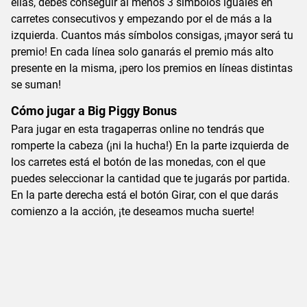
ellas, debes conseguir al menos 3 símbolos iguales en
carretes consecutivos y empezando por el de más a la
izquierda. Cuantos más símbolos consigas, ¡mayor será tu
premio! En cada línea solo ganarás el premio más alto
presente en la misma, ¡pero los premios en líneas distintas
se suman!
Cómo jugar a Big Piggy Bonus
Para jugar en esta tragaperras online no tendrás que
romperte la cabeza (¡ni la hucha!) En la parte izquierda de
los carretes está el botón de las monedas, con el que
puedes seleccionar la cantidad que te jugarás por partida.
En la parte derecha está el botón Girar, con el que darás
comienzo a la acción, ¡te deseamos mucha suerte!