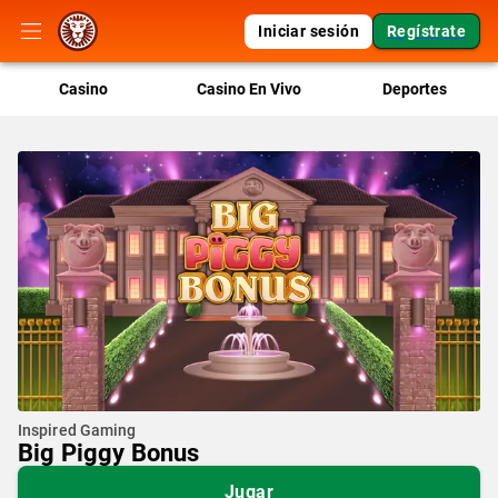
Iniciar sesión
Regístrate
Casino
Casino En Vivo
Deportes
Inspired Gaming
Big Piggy Bonus
Jugar