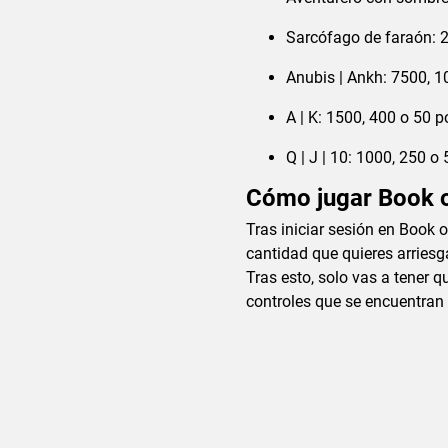
Sarcófago de faraón: 20
Anubis | Ankh: 7500, 10
A | K: 1500, 400 o 50 p
Q | J | 10: 1000, 250 o
Cómo jugar Book o
Tras iniciar sesión en Book 
cantidad que quieres arriesg
Tras esto, solo vas a tener q
controles que se encuentran e