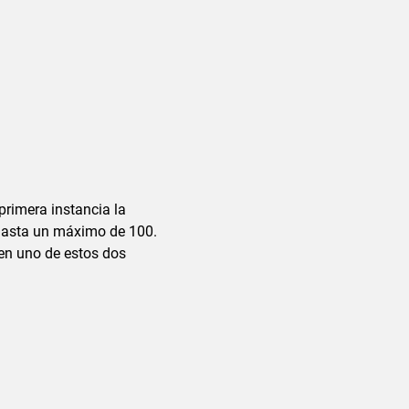
primera instancia la
 hasta un máximo de 100.
o en uno de estos dos