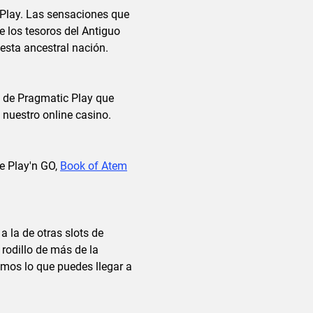
 Play. Las sensaciones que
e los tesoros del Antiguo
esta ancestral nación.
e de Pragmatic Play que
 nuestro online casino.
e Play'n GO,
Book of Atem
a la de otras slots de
rodillo de más de la
amos lo que puedes llegar a