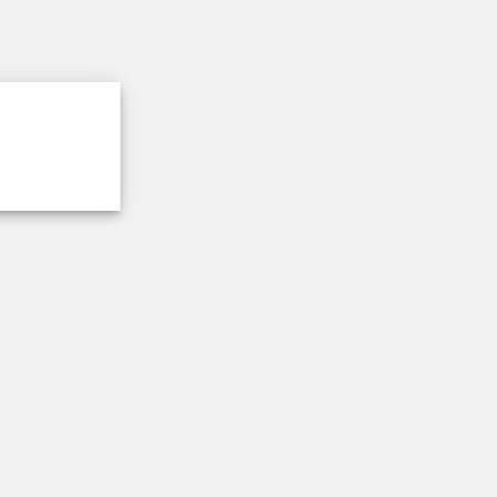
LEOVEGAS
Quienes Somos
Apps