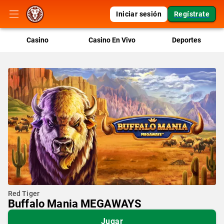
Iniciar sesión
Regístrate
Casino
Casino En Vivo
Deportes
Red Tiger
Buffalo Mania MEGAWAYS
Jugar