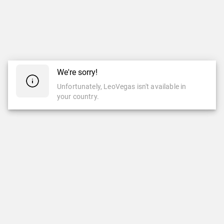
We're sorry!
Unfortunately, LeoVegas isn't available in
your country.
CASINO
CASINO EN VIVO
Casino
Casino En Vivo
Slots
Ruleta