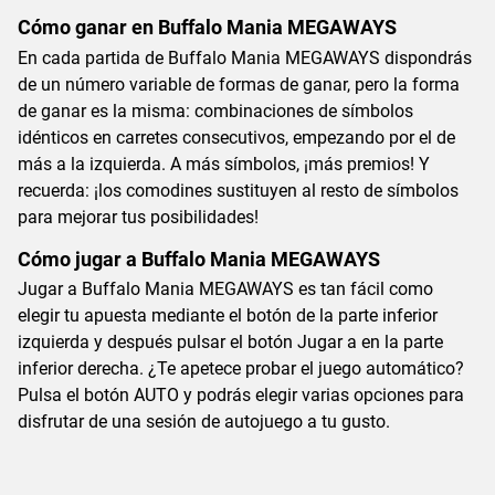
Cómo ganar en Buffalo Mania MEGAWAYS
En cada partida de Buffalo Mania MEGAWAYS dispondrás
de un número variable de formas de ganar, pero la forma
de ganar es la misma: combinaciones de símbolos
idénticos en carretes consecutivos, empezando por el de
más a la izquierda. A más símbolos, ¡más premios! Y
recuerda: ¡los comodines sustituyen al resto de símbolos
para mejorar tus posibilidades!
Cómo jugar a Buffalo Mania MEGAWAYS
Jugar a Buffalo Mania MEGAWAYS es tan fácil como
elegir tu apuesta mediante el botón de la parte inferior
izquierda y después pulsar el botón Jugar a en la parte
inferior derecha. ¿Te apetece probar el juego automático?
Pulsa el botón AUTO y podrás elegir varias opciones para
disfrutar de una sesión de autojuego a tu gusto.