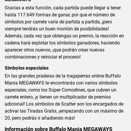
Gracias a esta función, cada partida puede llegar a tener
hasta 117.649 formas de ganar, por que el número de
símbolos por carrete varía de partida a partida, ¡pero
siempre tendrás un buen montón de posibilidades!
Además, cada vez que obtengas un premio, la reacción en
cadena hará explotar los símbolos ganadores, haciendo
aparecer otros nuevos, ¡que podrán crear nuevas
combinaciones y reiniciar el proceso!
Símbolos especiales
En las grandes praderas de la tragaperras online Buffalo
Mania MEGAWAYS te encontrarás con varios símbolos
especiales, como los Súper Comodines, que cubren un
carrete entero, ¡y tienen un multiplicador de premios
adicional! Los símbolos de Scatter son los encargados de
activar las Tiradas Gratis, ¡empezando con un máximo de
20, pero podrás ir añadiendo más!
Información sobre Buffalo Mania MEGAWAYS