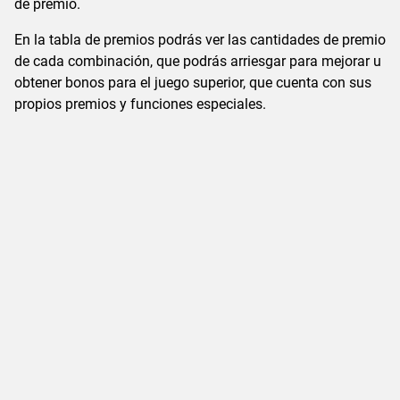
de premio.
En la tabla de premios podrás ver las cantidades de premio
de cada combinación, que podrás arriesgar para mejorar u
obtener bonos para el juego superior, que cuenta con sus
propios premios y funciones especiales.