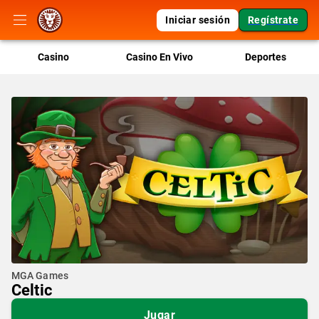
Iniciar sesión
Regístrate
Casino
Casino En Vivo
Deportes
MGA Games
Celtic
Jugar