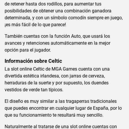
de retener hasta dos rodillos, para aumentar tus
posibilidades de obtener una combinación ganadora
determinada, y con un símbolo comodín siempre en juego,
¡es más fácil de lo que parece!
También cuentas con la función Auto, que usará los
avances y retenciones automáticamente en la mejor
opción para el jugador.
Información sobre Celtic
La slot online Celtic de MGA Games cuenta con una
divertida estética irlandesa, con jarras de cerveza,
herraduras de la suerte y por supuesto, los duendes
vestidos de verde tan típicos.
El diseño es muy similar a las tragaperras tradicionales
que puedes encontrar en cualquier lugar de España, por lo
que su funcionamiento te resultará muy sencillo.
Naturalmente al tratarse de una slot online cuentas con