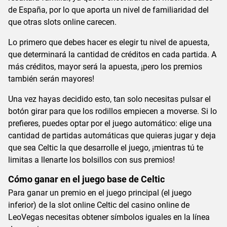
de España, por lo que aporta un nivel de familiaridad del
que otras slots online carecen.
Lo primero que debes hacer es elegir tu nivel de apuesta,
que determinará la cantidad de créditos en cada partida. A
más créditos, mayor será la apuesta, ¡pero los premios
también serán mayores!
Una vez hayas decidido esto, tan solo necesitas pulsar el
botón girar para que los rodillos empiecen a moverse. Si lo
prefieres, puedes optar por el juego automático: elige una
cantidad de partidas automáticas que quieras jugar y deja
que sea Celtic la que desarrolle el juego, ¡mientras tú te
limitas a llenarte los bolsillos con sus premios!
Cómo ganar en el juego base de Celtic
Para ganar un premio en el juego principal (el juego
inferior) de la slot online Celtic del casino online de
LeoVegas necesitas obtener símbolos iguales en la línea