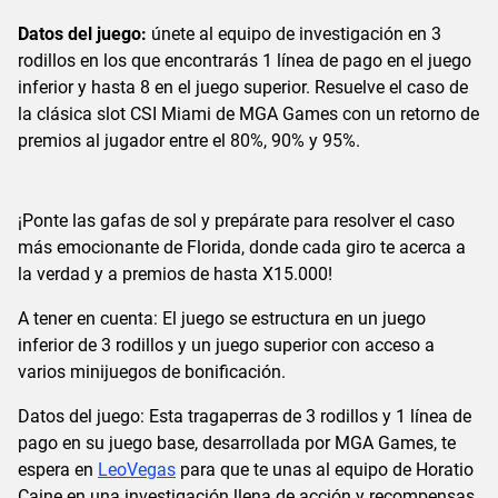
Datos del juego:
únete al equipo de investigación en 3
rodillos en los que encontrarás 1 línea de pago en el juego
inferior y hasta 8 en el juego superior. Resuelve el caso de
la clásica slot CSI Miami de MGA Games con un retorno de
premios al jugador entre el 80%, 90% y 95%.
¡Ponte las gafas de sol y prepárate para resolver el caso
más emocionante de Florida, donde cada giro te acerca a
la verdad y a premios de hasta X15.000!
A tener en cuenta: El juego se estructura en un juego
inferior de 3 rodillos y un juego superior con acceso a
varios minijuegos de bonificación.
Datos del juego: Esta tragaperras de 3 rodillos y 1 línea de
pago en su juego base, desarrollada por MGA Games, te
espera en
LeoVegas
para que te unas al equipo de Horatio
Caine en una investigación llena de acción y recompensas.