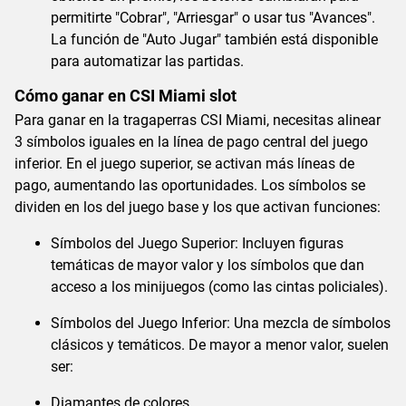
permitirte "Cobrar", "Arriesgar" o usar tus "Avances".
La función de "Auto Jugar" también está disponible
para automatizar las partidas.
Cómo ganar en CSI Miami slot
Para ganar en la tragaperras CSI Miami, necesitas alinear
3 símbolos iguales en la línea de pago central del juego
inferior. En el juego superior, se activan más líneas de
pago, aumentando las oportunidades. Los símbolos se
dividen en los del juego base y los que activan funciones:
Símbolos del Juego Superior: Incluyen figuras
temáticas de mayor valor y los símbolos que dan
acceso a los minijuegos (como las cintas policiales).
Símbolos del Juego Inferior: Una mezcla de símbolos
clásicos y temáticos. De mayor a menor valor, suelen
ser:
Diamantes de colores