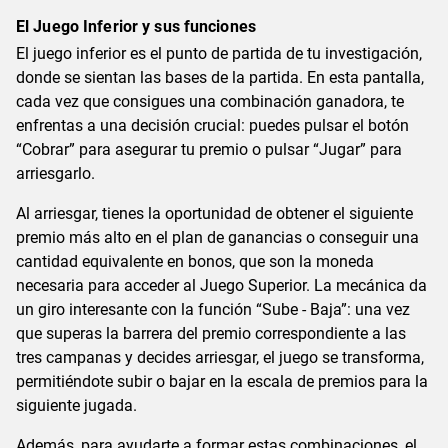
El Juego Inferior y sus funciones
El juego inferior es el punto de partida de tu investigación,
donde se sientan las bases de la partida. En esta pantalla,
cada vez que consigues una combinación ganadora, te
enfrentas a una decisión crucial: puedes pulsar el botón
“Cobrar” para asegurar tu premio o pulsar “Jugar” para
arriesgarlo.
Al arriesgar, tienes la oportunidad de obtener el siguiente
premio más alto en el plan de ganancias o conseguir una
cantidad equivalente en bonos, que son la moneda
necesaria para acceder al Juego Superior. La mecánica da
un giro interesante con la función “Sube - Baja”: una vez
que superas la barrera del premio correspondiente a las
tres campanas y decides arriesgar, el juego se transforma,
permitiéndote subir o bajar en la escala de premios para la
siguiente jugada.
Además, para ayudarte a formar estas combinaciones, el