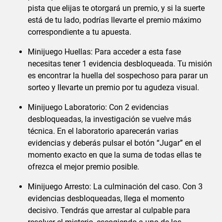
pista que elijas te otorgará un premio, y si la suerte
está de tu lado, podrías llevarte el premio máximo
correspondiente a tu apuesta.
Minijuego Huellas: Para acceder a esta fase
necesitas tener 1 evidencia desbloqueada. Tu misión
es encontrar la huella del sospechoso para parar un
sorteo y llevarte un premio por tu agudeza visual.
Minijuego Laboratorio: Con 2 evidencias
desbloqueadas, la investigación se vuelve más
técnica. En el laboratorio aparecerán varias
evidencias y deberás pulsar el botón “Jugar” en el
momento exacto en que la suma de todas ellas te
ofrezca el mejor premio posible.
Minijuego Arresto: La culminación del caso. Con 3
evidencias desbloqueadas, llega el momento
decisivo. Tendrás que arrestar al culpable para