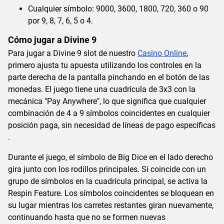
Cualquier símbolo: 9000, 3600, 1800, 720, 360 o 90
por 9, 8, 7, 6, 5 o 4.
Cómo jugar a Divine 9
Para jugar a Divine 9 slot de nuestro
Casino Online
,
primero ajusta tu apuesta utilizando los controles en la
parte derecha de la pantalla pinchando en el botón de las
monedas. El juego tiene una cuadrícula de 3x3 con la
mecánica "Pay Anywhere", lo que significa que cualquier
combinación de 4 a 9 símbolos coincidentes en cualquier
posición paga, sin necesidad de líneas de pago específicas​​
.
Durante el juego, el símbolo de Big Dice en el lado derecho
gira junto con los rodillos principales. Si coincide con un
grupo de símbolos en la cuadrícula principal, se activa la
Respin Feature. Los símbolos coincidentes se bloquean en
su lugar mientras los carretes restantes giran nuevamente,
continuando hasta que no se formen nuevas