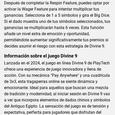
Después de completar la Respin Feature, puedes optar por
activar la Wager Feature para intentar multiplicar tus
ganancias. Selecciona de 1 a 5 símbolos y gira el Big Dice.
Si el dado muestra uno de tus símbolos seleccionados, tus
ganancias se multiplicarán hasta 6 veces. Esta función
añade un nivel extra de emoción y oportunidad,
permitiéndote aumentar significativamente tus premios si
decides asumir el riesgo con esta estrategia de Divine 9.
Información sobre el juego Divine 9
Lanzada en el 2024, el juego en línea Divine 9 de PlayTech
ofrece una experiencia de juego innovadora y llena de
acción. Con su mecánica "Pay Anywhere" y una cuadrícula
de 3x3, esta tragaperras online se siente dinámica y
emocionante. Ideal para aquellos que buscan una mezcla
de tradición y modernidad, al iniciar sesión en Divine 9 vas
a ver que incorpora elementos de dados chinos y símbolos
del Antiguo Egipto. La sensación del juego es de tensión y
expectativa, perfecta para jugadores que disfrutan del