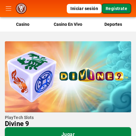
Iniciar sesión
Regístrate
Casino
Casino En Vivo
Deportes
PlayTech Slots
Divine 9
Jugar