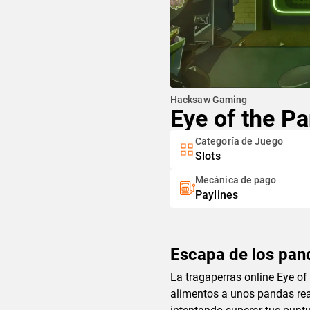
Hacksaw Gaming
Eye of the P
Categoría de Juego
Slots
Mecánica de pago
Paylines
Escapa de los pan
La tragaperras online Eye of 
alimentos a unos pandas rea