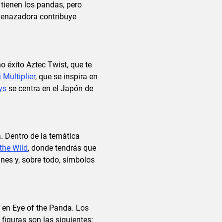
 tienen los pandas, pero
menazadora contribuye
 éxito Aztec Twist, que te
Multiplier
, que se inspira en
ys
se centra en el Japón de
. Dentro de la temática
 the Wild
, donde tendrás que
es y, sobre todo, símbolos
 en Eye of the Panda. Los
 figuras son las siguientes: