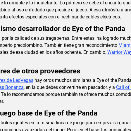
e lo amable y lo inquietante. Lo primero se debe al encanto que
ebido al oso enfadado que preside el juego. A esa atmósfera a
nta efectos especiales con el rechinar de cables eléctricos.
mismo desarrollador de Eye of the Panda
r la calidad de sus tragaperras. Entre estas, ha logrado mucho
 imperio precolombino. También tiene gran reconocimiento
Miami 
ales de esa ciudad en los años ochenta. En cambio,
Warrior Wa
ares de otros proveedores
res de LeoVegas
hay otros muchos similares a Eye of the Panda
ass Bonanza
, en la que debes convertirte en pescador, y a
Call of
s. Te lo recomendamos porque también te ofrece muchos comodin
r.
juego base de Eye of the Panda
mbolos iguales en la misma línea de juego para empezar a ganar
n opciones avanzadas del juego. Pero, en el base, las principales