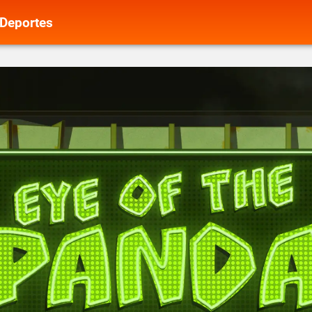
Deportes