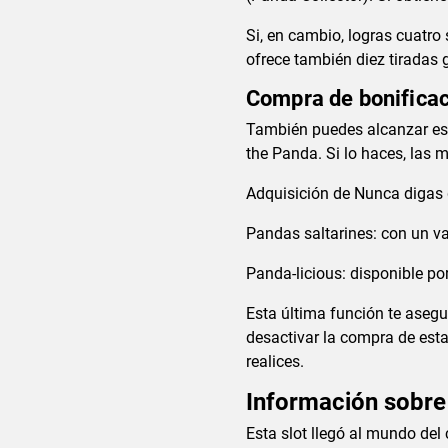
Si, en cambio, logras cuatro
ofrece también diez tiradas 
Compra de bonifica
También puedes alcanzar est
the Panda. Si lo haces, las 
Adquisición de Nunca digas 
Pandas saltarines: con un va
Panda-licious: disponible po
Esta última función te asegu
desactivar la compra de esta
realices.
Información sobre
Esta slot llegó al mundo de