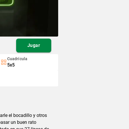
Jugar
Cuadrícula
5x5
rle el bocadillo y otros
pasar un buen rato