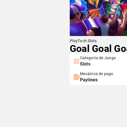
PlayTech Slots
Goal Goal Go
Categoría de Juego
Slots
Mecánica de pago
Paylines