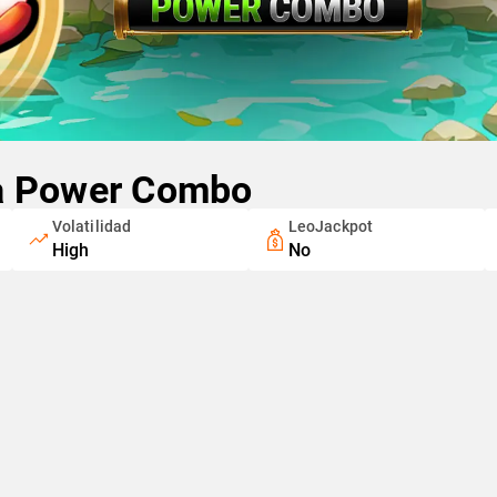
a Power Combo
Volatilidad
LeoJackpot
High
No