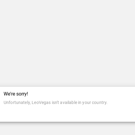
We're sorry!
Unfortunately, LeoVegas isn't available in your country.