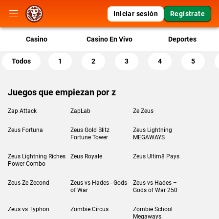
Iniciar sesión
Regístrate
Casino
Casino En Vivo
Deportes
Todos
1
2
3
4
5
Juegos que empiezan por z
Zap Attack
ZapLab
Ze Zeus
Zeus Fortuna
Zeus Gold Blitz
Zeus Lightning
Fortune Tower
MEGAWAYS
Zeus Lightning Riches
Zeus Royale
Zeus Ultim8 Pays
Power Combo
Zeus Ze Zecond
Zeus vs Hades - Gods
Zeus vs Hades –
of War
Gods of War 250
Zeus vs Typhon
Zombie Circus
Zombie School
Megaways