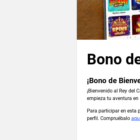
Bono de
¡Bono de Bienve
¡Bienvenido al Rey del 
empieza tu aventura en
Para participar en esta
perfil. Compruébalo
aqu