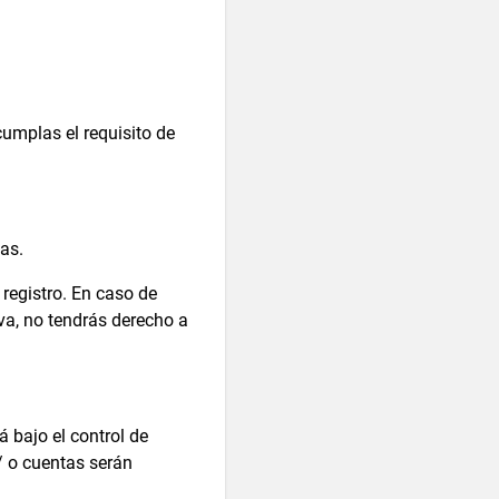
cumplas el requisito de
as.
 registro. En caso de
va, no tendrás derecho a
 bajo el control de
/ o cuentas serán