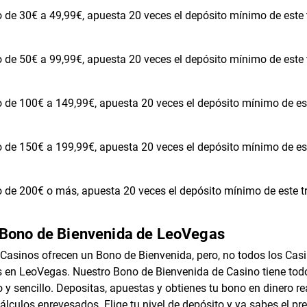
 de 30€ a 49,99€, apuesta 20 veces el depósito mínimo de este 
 de 50€ a 99,99€, apuesta 20 veces el depósito mínimo de este 
 de 100€ a 149,99€, apuesta 20 veces el depósito mínimo de es
 de 150€ a 199,99€, apuesta 20 veces el depósito mínimo de es
 de 200€ o más, apuesta 20 veces el depósito mínimo de este t
l Bono de Bienvenida de LeoVegas
asinos ofrecen un Bono de Bienvenida, pero, no todos los Casi
 en LeoVegas. Nuestro Bono de Bienvenida de Casino tiene tod
 y sencillo. Depositas, apuestas y obtienes tu bono en dinero rea
álculos enrevesados. Elige tu nivel de depósito y ya sabes el pr