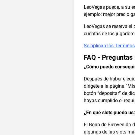
LeoVegas puede, a su ent
ejemplo: mejor precio ga
LeoVegas se reserva el d
cuentas de los jugadore
Se aplican los Términos
FAQ - Preguntas
¿Cómo puedo conseguir
Después de haber elegid
dirígete a la página “M
botón “depositar” de dic
hayas cumplido el requis
¿En qué slots puedo us
El Bono de Bienvenida d
algunas de las slots má