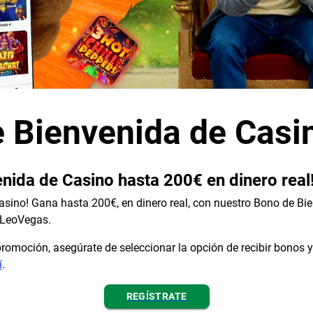
 Bienvenida de Casi
nida de Casino hasta 200€ en dinero real
Casino! Gana hasta 200€, en dinero real, con nuestro Bono de Bi
 LeoVegas.
 promoción, asegúrate de seleccionar la opción de recibir bonos
í
.
REGÍSTRATE